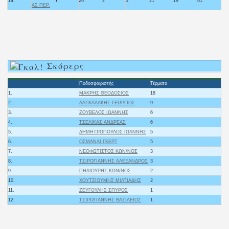
14.
7
26
2
3
21
19
61
ΑΣ ΠΕΡ.
Σκόρερς
Ποδοσφαιριστής
Τέρματα
1.
ΜΑΚΡΗΣ ΘΕΟΔΟΣΙΟΣ
18
2.
ΔΑΣΚΑΛΑΚΗΣ ΓΕΩΡΓΙΟΣ
9
3.
ΖΟΥΒΕΛΟΣ ΙΩΑΝΝΗΣ
6
4.
ΤΣΕΛΙΚΑΣ ΑΝΔΡΕΑΣ
6
5.
ΔΗΜΗΤΡΟΠΟΥΛΟΣ ΙΩΑΝΝΗΣ
5
6.
ΟΣΜΑΝΑΙ ΓΚΕΡΤ
5
7.
ΝΕΟΦΩΤΙΣΤΟΣ ΚΩΝ/ΝΟΣ
3
8.
ΤΣΙΡΟΓΙΑΝΝΗΣ ΑΛΕΞΑΝΔΡΟΣ
3
9.
ΠΗΛΙΟΥΡΗΣ ΚΩΝ/ΝΟΣ
2
10.
ΧΟΥΤΖΙΟΥΜΗΣ ΜΙΛΤΙΑΔΗΣ
2
11.
ΖΕΥΓΟΥΛΗΣ ΣΠΥΡΟΣ
1
12.
ΤΣΙΡΟΓΙΑΝΝΗΣ ΒΑΣΙΛΕΙΟΣ
1