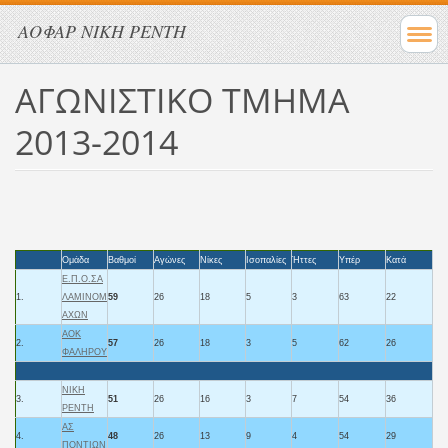
ΑΟΦΑΡ ΝΙΚΗ ΡΕΝΤΗ
ΑΓΩΝΙΣΤΙΚΟ ΤΜΗΜΑ
2013-2014
Ομάδα
Βαθμοί
Αγώνες
Νίκες
Ισοπαλίες
Ήττες
Υπέρ
Κατά
Ε.Π.Ο.ΣΑ
1.
ΛΑΜΙΝΟΜ
59
26
18
5
3
63
22
ΑΧΩΝ
ΑΟΚ
2.
57
26
18
3
5
62
26
ΦΑΛΗΡΟΥ
ΝΙΚΗ
3.
51
26
16
3
7
54
36
ΡΕΝΤΗ
ΑΣ
4.
48
26
13
9
4
54
29
ΠΟΝΤΙΩΝ