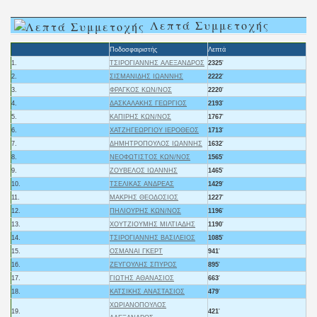
Λεπτά Συμμετοχής
Ποδοσφαιριστής
Λεπτά
1.
ΤΣΙΡΟΓΙΑΝΝΗΣ ΑΛΕΞΑΝΔΡΟΣ
2325
'
2.
ΣΙΣΜΑΝΙΔΗΣ ΙΩΑΝΝΗΣ
2222
'
3.
ΦΡΑΓΚΟΣ ΚΩΝ/ΝΟΣ
2220
'
4.
ΔΑΣΚΑΛΑΚΗΣ ΓΕΩΡΓΙΟΣ
2193
'
5.
ΚΑΠΙΡΗΣ ΚΩΝ/ΝΟΣ
1767
'
6.
ΧΑΤΖΗΓΕΩΡΓΙΟΥ ΙΕΡΟΘΕΟΣ
1713
'
7.
ΔΗΜΗΤΡΟΠΟΥΛΟΣ ΙΩΑΝΝΗΣ
1632
'
8.
ΝΕΟΦΩΤΙΣΤΟΣ ΚΩΝ/ΝΟΣ
1565
'
9.
ΖΟΥΒΕΛΟΣ ΙΩΑΝΝΗΣ
1465
'
10.
ΤΣΕΛΙΚΑΣ ΑΝΔΡΕΑΣ
1429
'
11.
ΜΑΚΡΗΣ ΘΕΟΔΟΣΙΟΣ
1227
'
12.
ΠΗΛΙΟΥΡΗΣ ΚΩΝ/ΝΟΣ
1196
'
13.
ΧΟΥΤΖΙΟΥΜΗΣ ΜΙΛΤΙΑΔΗΣ
1190
'
14.
ΤΣΙΡΟΓΙΑΝΝΗΣ ΒΑΣΙΛΕΙΟΣ
1085
'
15.
ΟΣΜΑΝΑΙ ΓΚΕΡΤ
941
'
16.
ΖΕΥΓΟΥΛΗΣ ΣΠΥΡΟΣ
895
'
17.
ΓΙΩΤΗΣ ΑΘΑΝΑΣΙΟΣ
663
'
18.
ΚΑΤΣΙΚΗΣ ΑΝΑΣΤΑΣΙΟΣ
479
'
ΧΩΡΙΑΝΟΠΟΥΛΟΣ
19.
421
'