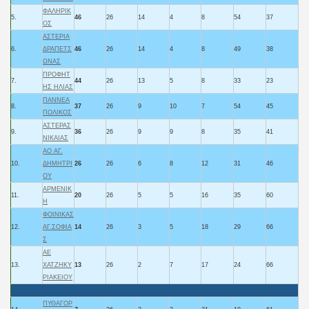
ΦΑΛΗΡΙΚ
5.
46
26
14
4
8
54
37
ΟΣ
ΑΣΤΕΡΙΑ
6.
ΔΡΑΠΕΤΣ
46
26
14
4
8
49
38
ΩΝΑΣ
ΠΡΟΦΗΤ
7.
44
26
13
5
8
33
23
ΗΣ ΗΛΙΑΣ
ΠΑΝΝΕΑ
8.
37
26
9
10
7
54
45
ΠΟΛΙΚΟΣ
ΑΣΤΕΡΑΣ
9.
36
26
9
9
8
35
41
ΝΙΚΑΙΑΣ
ΑΟ ΑΓ.
10.
ΔΗΜΗΤΡΙ
26
26
6
8
12
31
46
ΟΥ
ΑΡΜΕΝΙΚ
11.
20
26
5
5
16
35
60
Η
ΦΟΙΝΙΚΑΣ
12.
ΑΓ.ΣΟΦΙΑ
14
26
3
5
18
29
66
Σ
ΑΕ
13.
ΧΑΤΖΗΚΥ
13
26
2
7
17
24
66
ΡΙΑΚΕΙΟΥ
ΠΥΘΑΓΟΡ