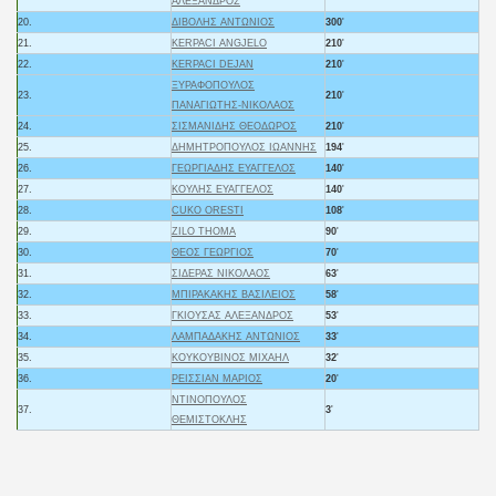
ΑΛΕΞΑΝΔΡΟΣ
20.
ΔΙΒΟΛΗΣ ΑΝΤΩΝΙΟΣ
300
'
21.
KERPACI ANGJELO
210
'
22.
KERPACI DEJAN
210
'
ΞΥΡΑΦΟΠΟΥΛΟΣ
23.
210
'
ΠΑΝΑΓΙΩΤΗΣ-ΝΙΚΟΛΑΟΣ
24.
ΣΙΣΜΑΝΙΔΗΣ ΘΕΟΔΩΡΟΣ
210
'
25.
ΔΗΜΗΤΡΟΠΟΥΛΟΣ ΙΩΑΝΝΗΣ
194
'
26.
ΓΕΩΡΓΙΑΔΗΣ ΕΥΑΓΓΕΛΟΣ
140
'
27.
ΚΟΥΛΗΣ ΕΥΑΓΓΕΛΟΣ
140
'
28.
CUKO ORESTI
108
'
29.
ZILO THOMA
90
'
30.
ΘΕΟΣ ΓΕΩΡΓΙΟΣ
70
'
31.
ΣΙΔΕΡΑΣ ΝΙΚΟΛΑΟΣ
63
'
32.
ΜΠΙΡΑΚΑΚΗΣ ΒΑΣΙΛΕΙΟΣ
58
'
33.
ΓΚΙΟΥΣΑΣ ΑΛΕΞΑΝΔΡΟΣ
53
'
34.
ΛΑΜΠΑΔΑΚΗΣ ΑΝΤΩΝΙΟΣ
33
'
35.
ΚΟΥΚΟΥΒΙΝΟΣ ΜΙΧΑΗΛ
32
'
36.
ΡΕΙΣΣΙΑΝ ΜΑΡΙΟΣ
20
'
ΝΤΙΝΟΠΟΥΛΟΣ
37.
3
'
ΘΕΜΙΣΤΟΚΛΗΣ