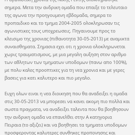
σημερα. Μετα την ανδρικη ομαδα που επαιξε το τελευταιο
της αγωνα την προηγουμενη εβδομαδα, σημερα το
προπαιδικο και το τμημα 2004-2005 ολοκληρωσαν τις
αγωνιστικες τους υποχρεωσεις. Πηγαινουμε προς το
κλεισιμο της χρονιας (πιθανοτητα 30-05-2013) με αναμικτα
συναισθηματα. Σημασια εχει οτι η χρονια ολοκληρωνεται
χωρις τραυματισμους, με μια μεγαλη αυξηση στον αριθμο
των αθλητων των τμηματων υποδομων (πανω απο 100%),
με πολυ καλες προοπτικες για τη νεα χρονια και με γερες
βασεις για κατι καλυτερο και πιο μεγαλο.
Ευχη ολων ειναι η νεα διοικηση που θα αναδειξει η ομαδα
στις 30-05-2013 να μπορεσει να κανει ακομη πιο πολλα και
σωστα πραγματα, να αναδειξει ταλεντα που θα βοηθησουν
την ανδρικη ομαδα να επανελθει στην Α κατηγορια
Πειραια
(το αξιζει) και να βοηθησει τα τμηματα υποδομων
προσφεροντας καλυτερες συνθηκες προπονησης και