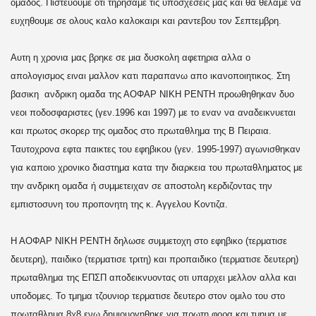
ομαδος. Πιστευουμε οτι τηρησαμε τις υποσχεσεις μας και θα θελαμε να
ευχηθουμε σε ολους καλο καλοκαιρι και ραντεβου τον Σεπτεμβρη.
Αυτη η χρονια μας βρηκε σε μια δυσκολη αφετηρια αλλα ο
απολογισμος ειναι μαλλον κατι παραπανω απο ικανοποιητικος. Στη
βασικη ανδρικη ομαδα της ΑΟΦΑΡ ΝΙΚΗ ΡΕΝΤΗ προωθηθηκαν δυο
νεοι ποδοσφαριστες (γεν.1996 και 1997) με το εναν να αναδεικνυεται
και πρωτος σκορερ της ομαδος στο πρωταθλημα της Β Πειραια.
Ταυτοχρονα εφτα παικτες του εφηβικου (γεν. 1995-1997) αγωνισθηκαν
για καποιο χρονικο διαστημα κατα την διαρκεια του πρωταθληματος με
την ανδρικη ομαδα ή συμμετειχαν σε αποστολη κερδιζοντας την
εμπιστοσυνη του προπονητη της κ. Αγγελου Κοντιζα.
Η ΑΟΦΑΡ ΝΙΚΗ ΡΕΝΤΗ δηλωσε συμμετοχη στο εφηβικο (τερματισε
δευτερη), παιδικο (τερματισε τριτη) και προπαιδικο (τερματισε δευτερη)
πρωταθλημα της ΕΠΣΠ αποδεικνυοντας οτι υπαρχει μελλον αλλα και
υποδομες. Το τμημα τζουνιορ τερματισε δευτερο στον ομιλο του στο
πρωταθλημα 8χ8 ενω δημιουργηθηκε για πρωτη φορα και τμημα με