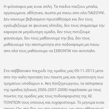
Η φιλοσοφια μας ειναι απλη. Τα παιδια παιζουν μπαλα,
οργανωμενα, αθλητικα, σωστα μα πανω απο ολα ΠΑΙΖΟΥΝ!.
Δεν κανουμε βεβιασμενο πρωταθλησμο και δεν τους
εγκλωβιζουμε σε ψευτικες ελπιδες, δεν τους σταματαμε την
καριερα σε μεγαλυτερη ομαδα, δεν τους ποτιζουμε
φανατισμο, δεν τους μαθαινουμε την βια, δεν τους
μαθαινουμε την σκοπιμοτητα στο ποδοσφαιρο μα πανω
απο ολα τους μαθαινουμε να ΣΕΒΟΝΤΑΙ τον αντιπαλο.
Στο σαββατιακο παιχνιδι της ομαδος μας 09-11-2013 μετα
απο την καλη προταση του παικτη μας και προπονητη των
τμηματων υποδομων κ. Ακη Χατζηγεωργιου, τα αστερακια
της ομαδος (ηλικιες 2006-2007-2008) παρελασαν με τους
παικτες της ομαδος μας τους ποδοσφαριστες της ΑΣ
ΠΟΝΤΙΩΝ τους οποιους και ευχαριστουμε. Το μηνυμα ειναι
σαφες: Οχι στη βια, οχι στο ρατσισμο, ναι στον αθλητισμο!