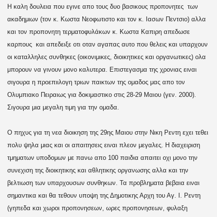
Η καλη δουλεια που εγινε απο τους δυο βασικους προπονητες των
ακαδημιων (τον κ. Κωστα Νεοφωτιστο και τον κ. Ιασων Πεντσιο) αλλα
και τον προπονητη τερματοφυλάκων κ. Κωστα Καπιρη απεδωσε
καρπους και απεδειξε οτι οταν αγαπας αυτο που θελεις και υπαρχουν
οι καταλληλες συνθηκες (οικονιμικες, διοικητικες και οργανωτικες) ολα
μπορουν να γινουν μονο καλυτερα. Επιστεγασμα της χρονιας ειναι
σιγουρα η προεπιιλογη τριων παικτων της ομαδος μας απο τον
Ολυμπιακο Πειραιως για δοκιμαστικο στις 28-29 Μαιου (γεν. 2000).
Σιγουρα μια μεγαλη τιμη για την ομαδα.
Ο πηχυς για τη νεα διοικηση της 29ης Μαιου στην Νικη Ρεντη εχει τεθει
πολυ ψηλα μιας και οι απαιτησεις ειναι πλεον μεγαλες. Η διαχειριση
τμηματων υποδομων με πανω απο 100 παιδια απαιτει οχι μονο την
συνεχιση της διοικητικης και αθλητικης οργανωσης αλλα και την
βελτιωση των υπαρχουσων συνθηκων. Τα προβληματα βεβαια ειναι
σημαντικα και θα τεθουν υποψη της Δημοτικης Αρχη του Αγ. Ι. Ρεντη
(γηπεδα και χωροι προπονησεων, ωρες προπονησεων, φυλαξη