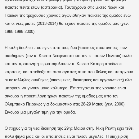
παικτες πεντε ετων (αστερακια). Ταυτοχρονα στις μικτες Νεων και
Παιδων της τρεχουσας χρονιας αγωνισθηκαν παικτες της ομαδος ενω
και οι νεες μικτες (2013-2014) θα εχουν παικτες της ομαδος μας (γεν.
1998-1999-2000).
Η καλη δουλεια που εγινε απο τους δυο βασικους προπονητες των
ακαδημιων (τον κ. Κωστα Νεοφωτιστο και τον κ. Ιασων Πεντσιο) αλλα
και τον προπονητη τερματοφυλάκων κ. Κωστα Καπιρη απεδωσε
καρπους και απεδειξε οτι οταν αγαπας αυτο που θελεις και υπαρχουν
οι καταλληλες συνθηκες (οικονιμικες, διοικητικες και οργανωτικες) ολα
μπορουν να γινουν μονο καλυτερα. Επιστεγασμα της χρονιας ειναι
σιγουρα η προεπιιλογη τριων παικτων της ομαδος μας απο τον
Ολυμπιακο Πειραιως για δοκιμαστικο στις 28-29 Μαιου (γεν. 2000).
Σιγουρα μια μεγαλη τιμη για την ομαδα.
Ο πηχυς για τη νεα διοικηση της 29ης Μαιου στην Νικη Ρεντη εχει τεθει
πολυ ψηλα μιας και οι απαιτησεις ειναι πλεον μεγαλες. Η διαχειριση