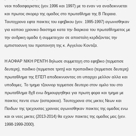
νεοι ποδοσφαριστες (γεν.1996 και 1997) με το εναν να αναδεικνυεται
και πρωτος σκορερ της ομαδος στο πρωταθλημα της Β Πειραια.
Ταυτοχρονα εφτα παικτες του εφηβικου (γεν. 1995-1997) αγωνισθηκαν
για καποιο χρονικο διαστημα κατα την διαρκεια του πρωταθληματος με
την ανδρικη ομαδα ή συμμετειχαν σε αποστολη κερδιζοντας την
εμπιστοσυνη του προπονητη της κ. Αγγελου Κοντιζα.
Η ΑΟΦΑΡ ΝΙΚΗ ΡΕΝΤΗ δηλωσε συμμετοχη στο εφηβικο (τερματισε
δευτερη), παιδικο (τερματισε τριτη) και προπαιδικο (τερματισε δευτερη)
πρωταθλημα της ΕΠΣΠ αποδεικνυοντας οτι υπαρχει μελλον αλλα και
υποδομες. Το τμημα τζουνιορ τερματισε δευτερο στον ομιλο του στο
πρωταθλημα 8χ8 ενω δημιουργηθηκε για πρωτη φορα και τμημα με
παικτες πεντε ετων (αστερακια). Ταυτοχρονα στις μικτες Νεων και
Παιδων της τρεχουσας χρονιας αγωνισθηκαν παικτες της ομαδος ενω
και οι νεες μικτες (2013-2014) θα εχουν παικτες της ομαδος μας (γεν.
1998-1999-2000).