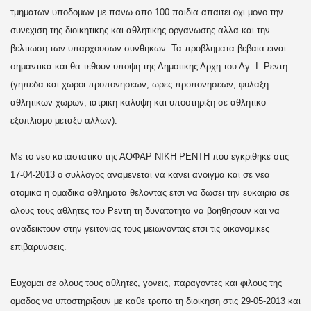
τμηματων υποδομων με πανω απο 100 παιδια απαιτει οχι μονο την
συνεχιση της διοικητικης και αθλητικης οργανωσης αλλα και την
βελτιωση των υπαρχουσων συνθηκων. Τα προβληματα βεβαια ειναι
σημαντικα και θα τεθουν υποψη της Δημοτικης Αρχη του Αγ. Ι. Ρεντη
(γηπεδα και χωροι προπονησεων, ωρες προπονησεων, φυλαξη
αθλητικων χωρων, ιατρικη καλυψη και υποστηριξη σε αθλητικο
εξοπλισμο μεταξυ αλλων).
Με το νεο καταστατικο της ΑΟΦΑΡ ΝΙΚΗ ΡΕΝΤΗ που εγκριθηκε στις
17-04-2013 ο συλλογος αναμενεται να κανει ανοιγμα και σε νεα
ατομικα η ομαδικα αθληματα θελοντας ετσι να δωσει την ευκαιρια σε
ολους τους αθλητες του Ρεντη τη δυνατοτητα να βοηθησουν και να
αναδεικτουν στην γειτονιας τους μειωνοντας ετσι τις οικονομικες
επιβαρυνσεις.
Ευχομαι σε ολους τους αθλητες, γονεις, παραγοντες και φιλους της
ομαδος να υποστηριξουν με καθε τροπο τη διοικηση στις 29-05-2013 και